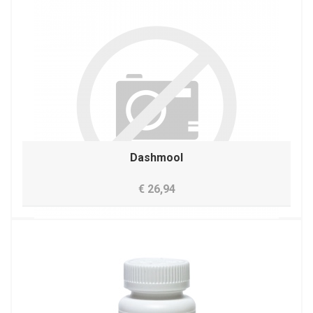
Dashmool
€ 26,94