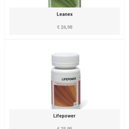
Leanex
€ 26,98
Lifepower
€ 25,95