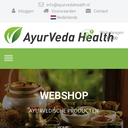
info@ayurvedahealth.nl
Inloggen
Voorwaarden
Contact
Nederlands
0
Winkelwagen
€
0,00
WEBSHOP
AYURVEDISCHE PRODUCTEN