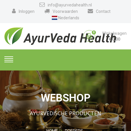
info@ayurvedahealth.nl
Inloggen
Voorwaarden
Contact
Nederlands
0
Winkelwagen
€
0,00
WEBSHOP
AYURVEDISCHE PRODUCTEN