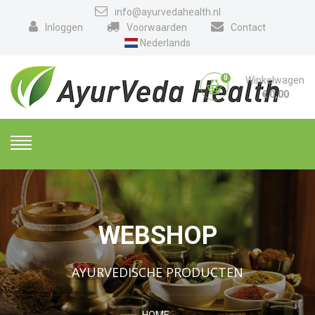
info@ayurvedahealth.nl
Inloggen
Voorwaarden
Contact
Nederlands
0
Winkelwagen
€
0,00
WEBSHOP
AYURVEDISCHE PRODUCTEN