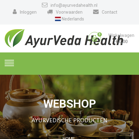
info@ayurvedahealth.nl
Inloggen
Voorwaarden
Contact
Nederlands
0
Winkelwagen
€
0,00
WEBSHOP
AYURVEDISCHE PRODUCTEN